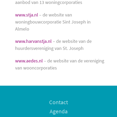
aanbod van 13 woningcorporaties
www.stja.nl
– de website van
woningbouwcorporatie Sint Joseph in
Almelo
www.harvanstja.nl
– de website van de
huurdersvereniging van St. Joseph
www.aedes.nl
– de website van de vereniging
van wooncorporaties
Contact
Agenda