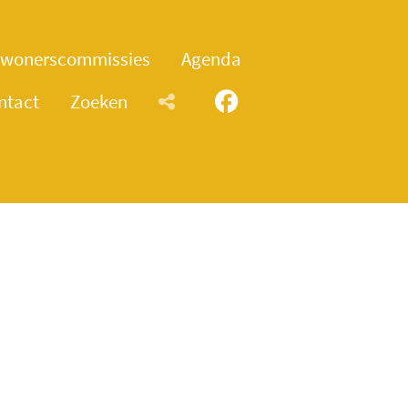
wonerscommissies
Agenda
ntact
Zoeken