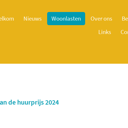
elkom
Nieuws
Woonlasten
Over ons
Be
Links
Co
an de huurprijs 2024