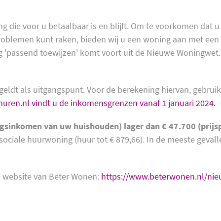
ng die voor u betaalbaar is en blijft. Om te voorkomen dat u
oblemen kunt raken, bieden wij u een woning aan met een h
 'passend toewijzen' komt voort uit de Nieuwe Woningwet.
eldt als uitgangspunt. Voor de berekening hiervan, gebrui
uren.nl vindt u de inkomensgrenzen vanaf 1 januari 2024.
gsinkomen van uw huishouden) lager dan € 47.700 (prijsp
ociale huurwoning (huur tot € 879,66). In de meeste geval
de website van Beter Wonen:
https://www.beterwonen.nl/ni