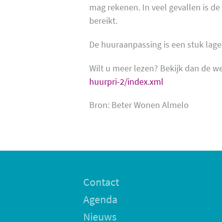
mag rekenen. In veel gevallen is d
bereikt.
De huuraanpassing is een stuk lager
Wilt u meer lezen? Bekijk dan de 
huurpri-2/index.xml
Bron: Beter Wonen Almelo
Contact
Agenda
Nieuws