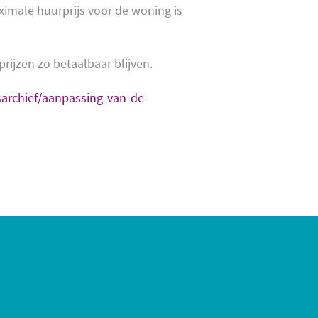
ximale huurprijs voor de woning is
rijzen zo betaalbaar blijven.
archief/aanpassing-van-de-