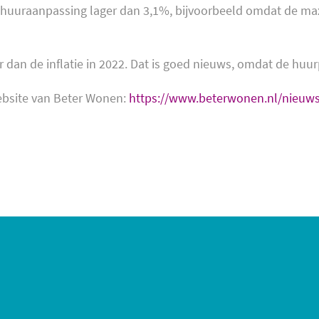
e huuraanpassing lager dan 3,1%, bijvoorbeeld omdat de ma
 dan de inflatie in 2022. Dat is goed nieuws, omdat de huurp
website van Beter Wonen:
https://www.beterwonen.nl/nieuws